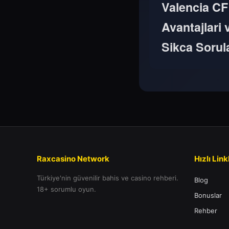
Valencia CF
Avantajlari v
Sikca Sorul
Raxcasino Network
Hızlı Link
Türkiye'nin güvenilir bahis ve casino rehberi.
Blog
18+ sorumlu oyun.
Bonuslar
Rehber