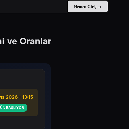
Hemen Giriş →
i ve Oranlar
ıs 2026 - 13:15
ÜN BAŞLIYOR