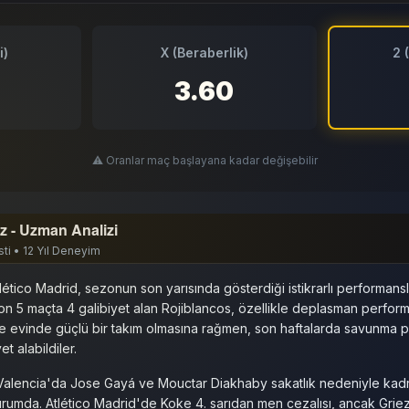
i)
X (Beraberlik)
2 
3.60
⚠️ Oranlar maç başlayana kadar değişebilir
z - Uzman Analizi
sti • 12 Yıl Deneyim
lético Madrid, sezonun son yarısında gösterdiği istikrarlı performan
on 5 maçta 4 galibiyet alan Rojiblancos, özellikle deplasman perform
se evinde güçlü bir takım olmasına rağmen, son haftalarda savunma p
t alabildiler.
alencia'da Jose Gayá ve Mouctar Diakhaby sakatlık nedeniyle kad
urumda. Atlético Madrid'de Koke 4. sarıdan men cezalısı, ancak Grie