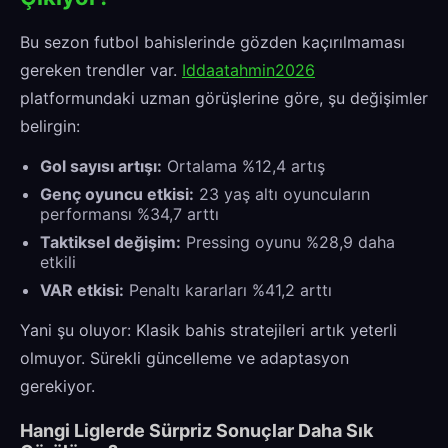
Bu sezon futbol bahislerinde gözden kaçırılmaması
gereken trendler var.
Iddaatahmin2026
platformundaki uzman görüşlerine göre, şu değişimler
belirgin:
Gol sayısı artışı:
Ortalama %12,4 artış
Genç oyuncu etkisi:
23 yaş altı oyuncuların
performansı %34,7 arttı
Taktiksel değişim:
Pressing oyunu %28,9 daha
etkili
VAR etkisi:
Penaltı kararları %41,2 arttı
Yani şu oluyor: Klasik bahis stratejileri artık yeterli
olmuyor. Sürekli güncelleme ve adaptasyon
gerekiyor.
Hangi Liglerde Sürpriz Sonuçlar Daha Sık