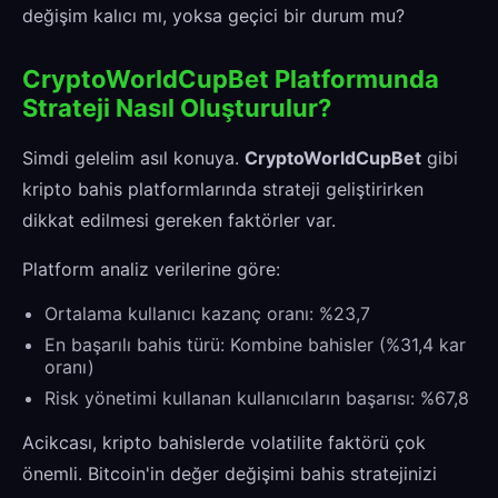
değişim kalıcı mı, yoksa geçici bir durum mu?
CryptoWorldCupBet Platformunda
Strateji Nasıl Oluşturulur?
Simdi gelelim asıl konuya.
CryptoWorldCupBet
gibi
kripto bahis platformlarında strateji geliştirirken
dikkat edilmesi gereken faktörler var.
Platform analiz verilerine göre:
Ortalama kullanıcı kazanç oranı: %23,7
En başarılı bahis türü: Kombine bahisler (%31,4 kar
oranı)
Risk yönetimi kullanan kullanıcıların başarısı: %67,8
Acikcası, kripto bahislerde volatilite faktörü çok
önemli. Bitcoin'in değer değişimi bahis stratejinizi