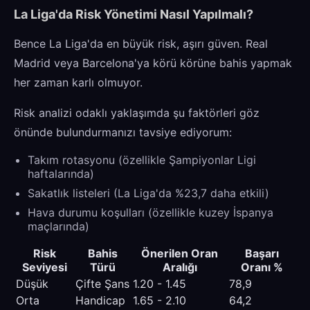
La Liga'da Risk Yönetimi Nasıl Yapılmalı?
Bence La Liga'da en büyük risk, aşırı güven. Real
Madrid veya Barcelona'ya körü körüne bahis yapmak
her zaman karlı olmuyor.
Risk analizi odaklı yaklaşımda şu faktörleri göz
önünde bulundurmanızı tavsiye ediyorum:
Takım rotasyonu (özellikle Şampiyonlar Ligi
haftalarında)
Sakatlık listeleri (La Liga'da %23,7 daha etkili)
Hava durumu koşulları (özellikle kuzey İspanya
maçlarında)
Risk
Bahis
Önerilen Oran
Başarı
Seviyesi
Türü
Aralığı
Oranı %
Düşük
Çifte Şans
1.20 - 1.45
78,9
Orta
Handicap
1.65 - 2.10
64,2