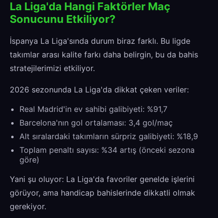
La Liga'da Hangi Faktörler Maç
Sonucunu Etkiliyor?
İspanya La Liga'sında durum biraz farklı. Bu ligde
takımlar arası kalite farkı daha belirgin, bu da bahis
stratejilerimizi etkiliyor.
2026 sezonunda La Liga'da dikkat çeken veriler:
Real Madrid'in ev sahibi galibiyeti: %91,7
Barcelona'nın gol ortalaması: 3,4 gol/maç
Alt sıralardaki takımların sürpriz galibiyeti: %18,9
Toplam penaltı sayısı: %34 artış (önceki sezona
göre)
Yani şu oluyor: La Liga'da favoriler genelde işlerini
görüyor, ama handicap bahislerinde dikkatli olmak
gerekiyor.