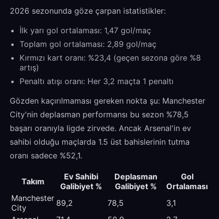
2026 sezonunda göze çarpan istatistikler:
İlk yarı gol ortalaması: 1,47 gol/maç
Toplam gol ortalaması: 2,89 gol/maç
Kırmızı kart oranı: %23,4 (geçen sezona göre %8
artış)
Penaltı atışı oranı: Her 3,2 maçta 1 penaltı
Gözden kaçırılmaması gereken nokta şu: Manchester
City'nin deplasman performansı bu sezon %78,5
başarı oranıyla ligde zirvede. Ancak Arsenal'in ev
sahibi olduğu maçlarda 1.5 üst bahislerinin tutma
oranı sadece %52,1.
Ev Sahibi
Deplasman
Gol
Takım
Galibiyet %
Galibiyet %
Ortalaması
Manchester
89,2
78,5
3,1
City