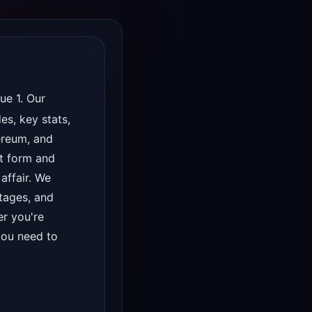
ue 1. Our
s, key stats,
ereum, and
nt form and
affair. We
tages, and
er you're
you need to