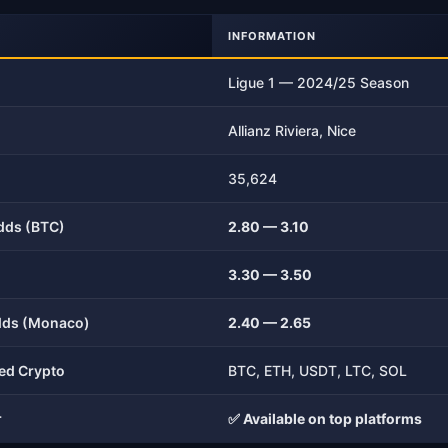
INFORMATION
Ligue 1 — 2024/25 Season
Allianz Riviera, Nice
35,624
dds (BTC)
2.80 — 3.10
3.30 — 3.50
dds (Monaco)
2.40 — 2.65
d Crypto
BTC, ETH, USDT, LTC, SOL
r
✅ Available on top platforms