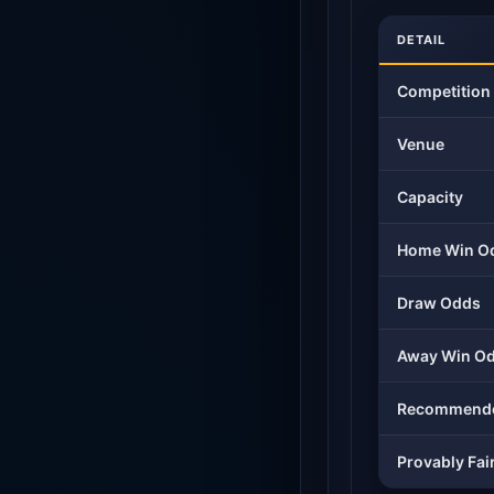
DETAIL
Competition
Venue
Capacity
Home Win O
Draw Odds
Away Win O
Recommende
Provably Fai