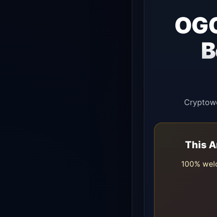
OGC
B
Cryptowo
This A
100% welc