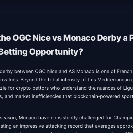
the OGC Nice vs Monaco Derby a 
Betting Opportunity?
 derby between OGC Nice and AS Monaco is one of French 
 rivalries. Beyond the tribal intensity of this Mediterranean 
zzle for crypto bettors who understand the nuances of Ligu
s, and market inefficiencies that blockchain-powered spor
 season, Monaco have consistently challenged for Champi
oasting an impressive attacking record that averages approx