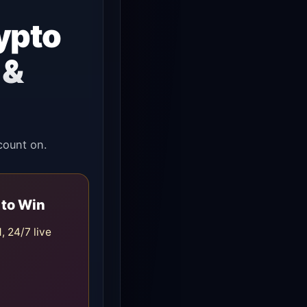
ypto
 &
count on.
 to Win
 24/7 live