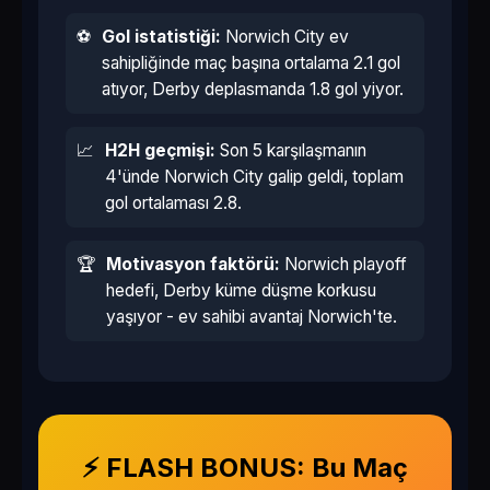
⚽
Gol istatistiği:
Norwich City ev
sahipliğinde maç başına ortalama 2.1 gol
atıyor, Derby deplasmanda 1.8 gol yiyor.
📈
H2H geçmişi:
Son 5 karşılaşmanın
4'ünde Norwich City galip geldi, toplam
gol ortalaması 2.8.
🏆
Motivasyon faktörü:
Norwich playoff
hedefi, Derby küme düşme korkusu
yaşıyor - ev sahibi avantaj Norwich'te.
⚡ FLASH BONUS: Bu Maç