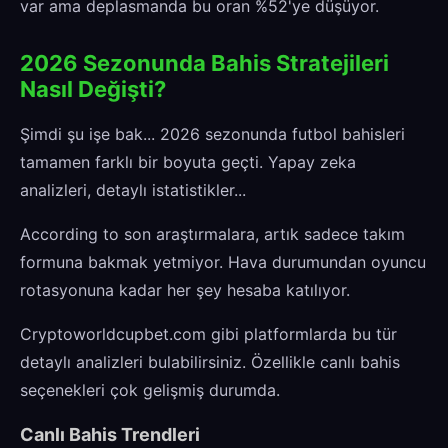
var ama deplasmanda bu oran %52'ye düşüyor.
2026 Sezonunda Bahis Stratejileri
Nasıl Değişti?
Şimdi şu işe bak... 2026 sezonunda futbol bahisleri
tamamen farklı bir boyuta geçti. Yapay zeka
analizleri, detaylı istatistikler...
According to son araştırmalara, artık sadece takım
formuna bakmak yetmiyor. Hava durumundan oyuncu
rotasyonuna kadar her şey hesaba katılıyor.
Cryptoworldcupbet.com gibi platformlarda bu tür
detaylı analizleri bulabilirsiniz. Özellikle canlı bahis
seçenekleri çok gelişmiş durumda.
Canlı Bahis Trendleri