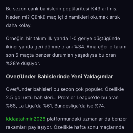
Bu sezon canlı bahislerin popülaritesi %43 artmış.
Neden mi? Çünkü maç içi dinamikleri okumak artık
daha kolay.
Örneğin, bir takım ilk yarıda 1-0 geriye düştüğünde
ikinci yarıda geri dönme oranı %34. Ama eğer o takım
son 5 maçta benzer durumları yaşadıysa bu oran
%28'e düşüyor.
Over/Under Bahislerinde Yeni Yaklaşımlar
Over/Under bahisleri bu sezon çok popüler. Özellikle
2.5 gol üstü bahisleri... Premier League'de bu oran
%68, La Liga'da %61, Bundesliga'da ise %74.
Iddaatahmin2026
platformundaki uzmanlar da benzer
rakamları paylaşıyor. Özellikle hafta sonu maçlarında