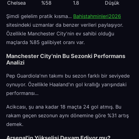
Chelsea
%58
1.8
Düşük
Şimdi gelelim pratik kısma...
Bahistahminleri2026
sitesindeki uzmanlar da benzer verileri paylaşıyor.
Özellikle Manchester City'nin ev sahibi olduğu
maçlarda %85 galibiyet oranı var.
Manchester City'nin Bu Sezonki Performans
Analizi
Pep Guardiola'nın takımı bu sezon farklı bir seviyede
oynuyor. Özellikle Haaland'ın gol krallığı yarışındaki
performansı...
Acikcası, şu ana kadar 18 maçta 24 gol atmış. Bu
rakam geçen sezonun aynı dönemine göre %31 artış
demek.
Arsenal'in Yükselişi Devam Ediyor mu?