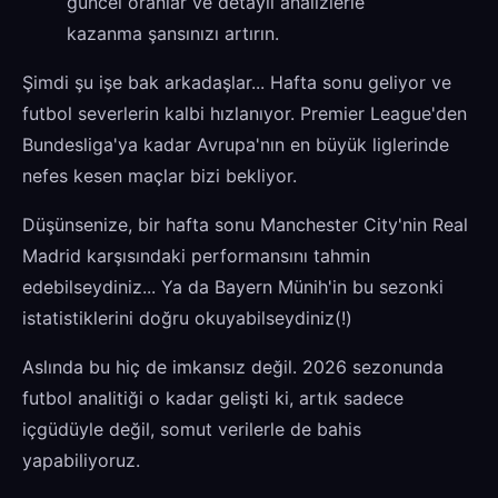
güncel oranlar ve detaylı analizlerle
kazanma şansınızı artırın.
Şimdi şu işe bak arkadaşlar... Hafta sonu geliyor ve
futbol severlerin kalbi hızlanıyor. Premier League'den
Bundesliga'ya kadar Avrupa'nın en büyük liglerinde
nefes kesen maçlar bizi bekliyor.
Düşünsenize, bir hafta sonu Manchester City'nin Real
Madrid karşısındaki performansını tahmin
edebilseydiniz... Ya da Bayern Münih'in bu sezonki
istatistiklerini doğru okuyabilseydiniz(!)
Aslında bu hiç de imkansız değil. 2026 sezonunda
futbol analitiği o kadar gelişti ki, artık sadece
içgüdüyle değil, somut verilerle de bahis
yapabiliyoruz.