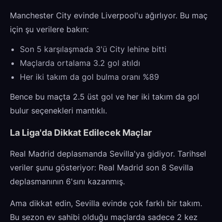
Manchester City evinde Liverpool'u ağırlıyor. Bu maç
için şu verilere bakın:
Son 5 karşılaşmada 3'ü City lehine bitti
Maçlarda ortalama 3.2 gol atıldı
Her iki takım da gol bulma oranı %89
Bence bu maçta 2.5 üst gol ve her iki takım da gol
bulur seçenekleri mantıklı.
La Liga'da Dikkat Edilecek Maçlar
Real Madrid deplasmanda Sevilla'ya gidiyor. Tarihsel
veriler şunu gösteriyor: Real Madrid son 8 Sevilla
deplasmanının 6'sını kazanmış.
Ama dikkat edin, Sevilla evinde çok farklı bir takım.
Bu sezon ev sahibi olduğu maçlarda sadece 2 kez