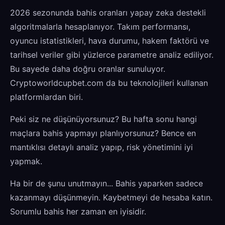
2026 sezonunda bahis oranları yapay zeka destekli
algoritmalarla hesaplanıyor. Takım performansı,
oyuncu istatistikleri, hava durumu, hakem faktörü ve
tarihsel veriler gibi yüzlerce parametre analiz ediliyor.
Bu sayede daha doğru oranlar sunuluyor.
Cryptoworldcupbet.com da bu teknolojileri kullanan
platformlardan biri.
Peki siz ne düşünüyorsunuz? Bu hafta sonu hangi
maçlara bahis yapmayı planlıyorsunuz? Bence en
mantıklısı detaylı analiz yapıp, risk yönetimini iyi
yapmak.
Ha bir de şunu unutmayın... Bahis yaparken sadece
kazanmayı düşünmeyin. Kaybetmeyi de hesaba katın.
Sorumlu bahis her zaman en iyisidir.