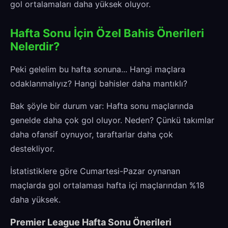
gol ortalamaları daha yüksek oluyor.
Hafta Sonu İçin Özel Bahis Önerileri
Nelerdir?
Peki gelelim bu hafta sonuna... Hangi maçlara
odaklanmalıyız? Hangi bahisler daha mantıklı?
Bak şöyle bir durum var: Hafta sonu maçlarında
genelde daha çok gol oluyor. Neden? Çünkü takımlar
daha ofansif oynuyor, taraftarlar daha çok
destekliyor.
İstatistiklere göre Cumartesi-Pazar oynanan
maçlarda gol ortalaması hafta içi maçlarından %18
daha yüksek.
Premier League Hafta Sonu Önerileri