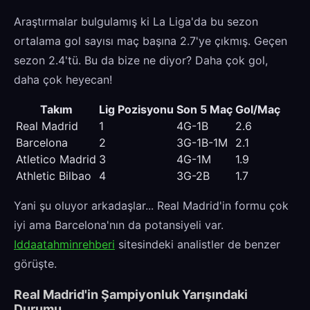
Araştırmalar bulgulamış ki La Liga'da bu sezon
ortalama gol sayısı maç başına 2.7'ye çıkmış. Geçen
sezon 2.4'tü. Bu da bize ne diyor? Daha çok gol,
daha çok heyecan!
Takım
Lig Pozisyonu
Son 5 Maç
Gol/Maç
Real Madrid
1
4G-1B
2.6
Barcelona
2
3G-1B-1M
2.1
Atletico Madrid
3
4G-1M
1.9
Athletic Bilbao
4
3G-2B
1.7
Yani şu oluyor arkadaşlar... Real Madrid'in formu çok
iyi ama Barcelona'nın da potansiyeli var.
Iddaatahminrehberi
sitesindeki analistler de benzer
görüşte.
Real Madrid'in Şampiyonluk Yarışındaki
Durumu