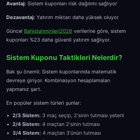
Avantaj:
Sistem kuponları risk dağılımı sağlıyor
Dezavantaj:
Yatırım miktarı daha yüksek oluyor
Güncel
Bahistahminleri2026
verilerine göre, sistem
kuponları %23 daha güvenli yatırım sağlıyor.
Sistem Kuponu Taktikleri Nelerdir?
Bak şu önemli: Sistem kuponlarında matematik
devreye giriyor. Kombinasyon hesaplamaları
yapmanız şart.
En popüler sistem türleri şunlar:
2/3 Sistem:
3 maç seçip, 2'sinin tutması yeterli
2/4 Sistem:
4 maçtan 2'sinin tutması
3/4 Sistem:
4 maçtan 3'ünün tutması