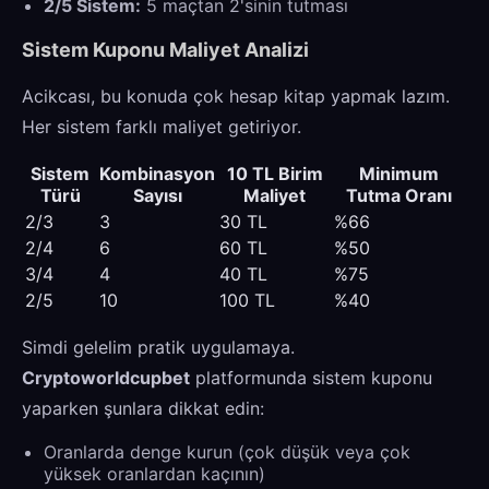
2/5 Sistem:
5 maçtan 2'sinin tutması
Sistem Kuponu Maliyet Analizi
Acikcası, bu konuda çok hesap kitap yapmak lazım.
Her sistem farklı maliyet getiriyor.
Sistem
Kombinasyon
10 TL Birim
Minimum
Türü
Sayısı
Maliyet
Tutma Oranı
2/3
3
30 TL
%66
2/4
6
60 TL
%50
3/4
4
40 TL
%75
2/5
10
100 TL
%40
Simdi gelelim pratik uygulamaya.
Cryptoworldcupbet
platformunda sistem kuponu
yaparken şunlara dikkat edin:
Oranlarda denge kurun (çok düşük veya çok
yüksek oranlardan kaçının)