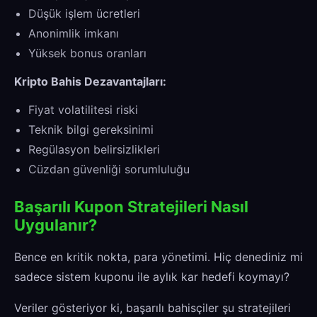
Düşük işlem ücretleri
Anonimlik imkanı
Yüksek bonus oranları
Kripto Bahis Dezavantajları:
Fiyat volatilitesi riski
Teknik bilgi gereksinimi
Regülasyon belirsizlikleri
Cüzdan güvenliği sorumluluğu
Başarılı Kupon Stratejileri Nasıl
Uygulanır?
Bence en kritik nokta, para yönetimi. Hiç denediniz mi
sadece sistem kuponu ile aylık kar hedefi koymayı?
Veriler gösteriyor ki, başarılı bahisçiler şu stratejileri