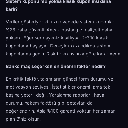
Sistem kuponu mu yoksa klasik kupon mu daha
karlı?
Veriler gösteriyor ki, uzun vadede sistem kuponları
%23 daha güvenli. Ancak başlangıç maliyeti daha
yüksek. Eğer sermayeniz kısıtlıysa, 2-3'lü klasik
kuponlarla başlayın. Deneyim kazandıkça sistem
kuponlarına geçin. Risk toleransınıza göre karar verin.
Banko maç seçerken en önemli faktör nedir?
En kritik faktör, takımların güncel form durumu ve
motivasyon seviyesi. İstatistikler önemli ama tek
başına yeterli değil. Yaralanma raporları, hava
durumu, hakem faktörü gibi detayları da
değerlendirin. Asla %100 garanti yoktur, her zaman
plan B'niz olsun.