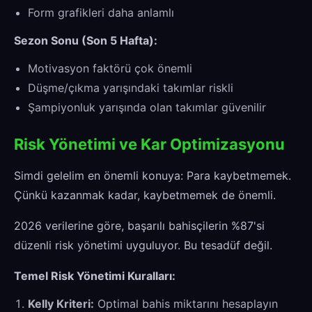
Form grafikleri daha anlamlı
Sezon Sonu (Son 5 Hafta):
Motivasyon faktörü çok önemli
Düşme/çıkma yarışındaki takımlar riskli
Şampiyonluk yarışında olan takımlar güvenilir
Risk Yönetimi ve Kar Optimizasyonu
Simdi gelelim en önemli konuya: Para kaybetmemek.
Çünkü kazanmak kadar, kaybetmemek de önemli.
2026 verilerine göre, başarılı bahisçilerin %87'si
düzenli risk yönetimi uyguluyor. Bu tesadüf değil.
Temel Risk Yönetimi Kuralları:
Kelly Kriteri:
Optimal bahis miktarını hesaplayın