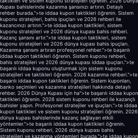
taktikleri ve sistem kuponu stratejileri öğrenin. 2026 Dünya
Kupası bahislerinde kazanma şansınızı artırın. Detaylı
rehber burada.">te iddaa kupon taktikleri öğrenin. Sistem
kuponu stratejileri, bahis ipuçları ve 2026 rehberi ile
kazancınızı artırın.">te iddaa kupon taktikleri, sistem
kuponu stratejileri ve 2026 dünya kupası bahis rehberi.
Kazanç şansını artır.">te iddaa kupon taktikleri, sistem
kuponu stratejileri ve 2026 dünya kupası bahis ipuçları.
Kazanma şansını artıran profesyonel rehber.">te başarılı
iddaa kupon taktikleri öğrenin. Sistem kuponu rehberi,
bahis stratejileri ve 2026 dünya kupası iddaa ipuçları.">te
başarılı iddaa kuponu oluşturmak için sistem kuponu
stratejileri ve taktikleri öğrenin. 2026 kazanma rehberi.">te
başarılı iddaa kupon taktikleri öğrenin. Sistem kuponları,
banko seçimleri ve kazanma stratejileri hakkında detaylı
rehber. 2026 Dünya Kupası için ha">te başarılı iddaa kupon
taktikleri öğrenin. 2026 sistem kuponu rehberi ile kazançlı
bahisler yapın. Profesyonel stratejiler ve ipuçları.">te iddaa
kupon taktikleri ve sistem kuponu stratejileri öğrenin. 2026
dünya kupası bahislerinde kazanç sağlayan etkili
yöntemler.">te başarılı iddaa kupon taktikleri öğrenin.
Sistem kuponu rehberi, 2026 dünya kupası bahis
stratejileri ve kazanma yöntemleri burada.">te iddaa kupon