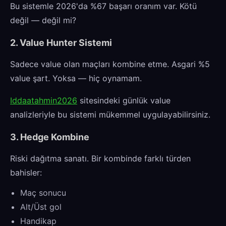
Bu sistemle 2026'da %67 başarı oranım var. Kötü
değil — değil mi?
2. Value Hunter Sistemi
Sadece value olan maçları kombine etme. Asgari %5
value şart. Yoksa — hiç oynamam.
Iddaatahmin2026
sitesindeki günlük value
analizleriyle bu sistemi mükemmel uygulayabilirsiniz.
3. Hedge Kombine
Riski dağıtma sanatı. Bir kombinde farklı türden
bahisler:
Maç sonucu
Alt/Üst gol
Handikap