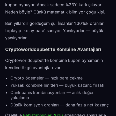
kupon oynuyor. Ancak sadece %23'ü karlı çıkıyor.
Neden böyle? Çünkü matematik bilmiyor çoğu kişi.
Ben yıllardır gördüğüm şu: İnsanlar 1.30'luk oranları
toplayıp 'kolay para' sanıyor. Yanılıyorlar — büyük
yanılıyorlar.
Cryptoworldcupbet'te Kombine Avantajları
Cryptoworldcupbet'te kombine kupon oynamanın
kendine özgü avantajları var:
Crypto ödemeler — hızlı para çekme
Yüksek kombine limitleri — büyük kazanç fırsatı
Canlı bahis kombinasyonları — anlık değer
yakalama
Düşük komisyon oranları — daha fazla net kazanç
Özellikle
Bahistahminleri2026
sitesindeki analizlerle