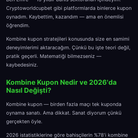
Cryptoworldcupbet gibi platformlarda binlerce kupon
oynadım. Kaybettim, kazandım — ama en önemlisi
öğrendim.
Kombine kupon stratejileri konusunda size en samimi
deneyimlerimi aktaracağım. Çünkü bu işte teori değil,
pratik geçerli. Matematiği bilmezseniz —
kaybedesiniz.
Kombine Kupon Nedir ve 2026'da
Nasıl Değişti?
Kombine kupon — birden fazla maçı tek kuponda
oynama sanatı. Ama dikkat. Sanat diyorum çünkü
gerçekten öyle.
2026 istatistiklerine göre bahisçilerin %78'i kombine