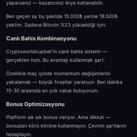
yaparsanız — kazancınız ikiye katlanabilir.
Ben geçen ay bu şekilde 15.000₺ yerine 18.500₺
çektim. Sadece Bitcoin %23 yükseldiği için.
Canlı Bahis Kombinasyonu
Cryptoworldcupbet'in canlı bahis sistemi —
gerçekten hızlı. Bu avantajı kullanmak şart.
Özellikle maç içinde momentum değişimlerini
yakalamak — büyük fırsatlar yaratıyor. Ben dakika
15-30 arasında en çok value buluyorum.
Bonus Optimizasyonu
Platform sık sık bonus veriyor. Ama dikkat —
bonusları körü körüne kullanmayın. Çevrim şartlarını
hesaplayın.