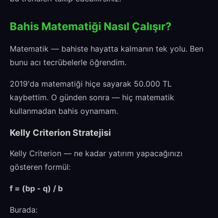
Bahis Matematiği Nasıl Çalışır?
Matematik — bahiste hayatta kalmanın tek yolu. Ben
bunu acı tecrübelerle öğrendim.
2019'da matematiği hiçe sayarak 50.000 TL
kaybettim. O günden sonra — hiç matematik
kullanmadan bahis oynamam.
Kelly Criterion Stratejisi
Kelly Criterion — ne kadar yatırım yapacağınızı
gösteren formül:
f = (bp - q) / b
Burada: