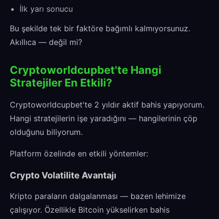
İlk yarı sonucu
Bu şekilde tek bir faktöre bağımlı kalmıyorsunuz.
Akıllıca — değil mi?
Cryptoworldcupbet'te Hangi
Stratejiler En Etkili?
Cryptoworldcupbet'te 2 yıldır aktif bahis yapıyorum.
Hangi stratejilerin işe yaradığını — hangilerinin çöp
olduğunu biliyorum.
Platform özelinde en etkili yöntemler:
Crypto Volatilite Avantajı
Kripto paraların dalgalanması — bazen lehimize
çalışıyor. Özellikle Bitcoin yükselirken bahis