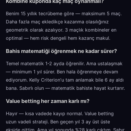
Kombine kuponda kaç maç oynanmalı?
Benim 15 yıllık tecrübeme göre — maksimum 5 maç.
Daha fazla maç ekledikçe kazanma olasılığınız
geometrik olarak azalıyor. 3 maçlık kombineler en
optimal — hem risk dengeli hem kazanç makul.
Bahis matematiği öğrenmek ne kadar sürer?
Temel matematik 1-2 ayda öğrenilir. Ama ustalaşmak
— minimum 1 yıl sürer. Ben hala öğrenmeye devam
ediyorum. Kelly Criterion'u tam anlamak bile 6 ay aldı
bana. Sabırlı olun — matematik bahiste hayat kurtarır.
Value betting her zaman karlı mı?
Hayır — kısa vadede kayıp normal. Value betting
uzun vadeli strateji. Ben geçen yıl 3 ay üst üste
ekside gittim. Ama yıl sonunda %28 karlı çıktım. Sabır