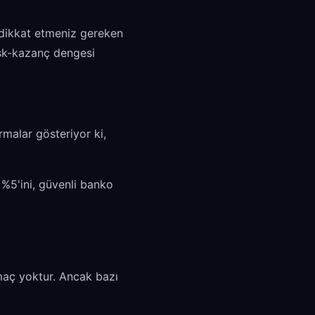
dikkat etmeniz gereken
isk-kazanç dengesi
malar gösteriyor ki,
 %5'ini, güvenli banko
maç yoktur. Ancak bazı