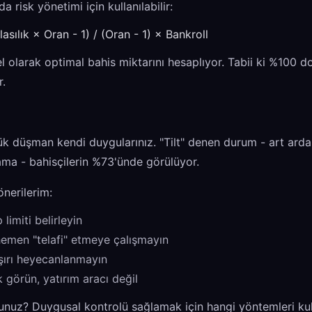
a risk yönetimi için kullanılabilir:
asılık × Oran - 1) / (Oran - 1) × Bankroll
 olarak optimal bahis miktarını hesaplıyor. Tabii ki %100 d
r.
k düşman kendi duygularınız. "Tilt" denen durum - art ard
ama - bahisçilerin %73'ünde görülüyor.
nerilerim:
limiti belirleyin
hemen "telafi" etmeye çalışmayın
şırı heyecanlanmayın
 görün, yatırım aracı değil
unuz? Duygusal kontrolü sağlamak için hangi yöntemleri ku