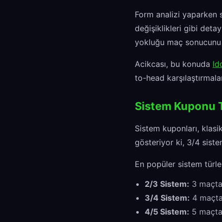
Form analizi yaparken s
değişiklikleri gibi deta
yokluğu maç sonucunu %
Acikcası, bu konuda
Id
to-head karşılaştırmalar
Sistem Kuponu Ta
Sistem kuponları, klasi
gösteriyor ki, 3/4 sis
En popüler sistem türler
2/3 Sistem:
3 maçtan
3/4 Sistem:
4 maçtan
4/5 Sistem:
5 maçtan