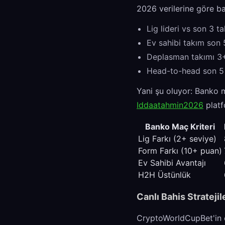
2026 verilerine göre ba
Lig lideri vs son 3 
Ev sahibi takım son
Deplasman takımı 3+
Head-to-head son 5 
Yani şu oluyor: Banko m
Iddaatahmin2026
platf
Banko Maç Kriteri
Lig Farkı (2+ seviye)
Form Farkı (10+ puan)
Ev Sahibi Avantajı
H2H Üstünlük
Canlı Bahis Stratejil
CryptoWorldCupBet'in ca