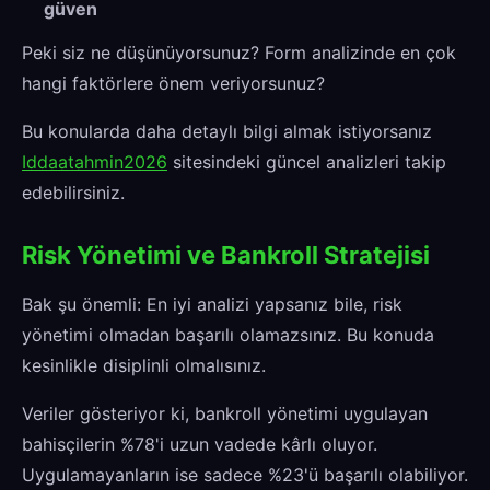
güven
Peki siz ne düşünüyorsunuz? Form analizinde en çok
hangi faktörlere önem veriyorsunuz?
Bu konularda daha detaylı bilgi almak istiyorsanız
Iddaatahmin2026
sitesindeki güncel analizleri takip
edebilirsiniz.
Risk Yönetimi ve Bankroll Stratejisi
Bak şu önemli: En iyi analizi yapsanız bile, risk
yönetimi olmadan başarılı olamazsınız. Bu konuda
kesinlikle disiplinli olmalısınız.
Veriler gösteriyor ki, bankroll yönetimi uygulayan
bahisçilerin %78'i uzun vadede kârlı oluyor.
Uygulamayanların ise sadece %23'ü başarılı olabiliyor.