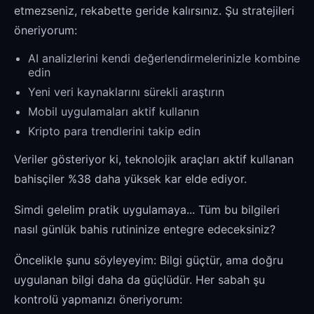
etmezseniz, rekabette geride kalırsınız. Şu stratejileri
öneriyorum:
AI analizlerini kendi değerlendirmelerinizle kombine
edin
Yeni veri kaynaklarını sürekli araştırın
Mobil uygulamaları aktif kullanın
Kripto para trendlerini takip edin
Veriler gösteriyor ki, teknolojik araçları aktif kullanan
bahisçiler %38 daha yüksek kar elde ediyor.
Simdi gelelim pratik uygulamaya... Tüm bu bilgileri
nasıl günlük bahis rutininize entegre edeceksiniz?
Öncelikle şunu söyleyeyim: Bilgi güçtür, ama doğru
uygulanan bilgi daha da güçlüdür. Her sabah şu
kontrolü yapmanızı öneriyorum: