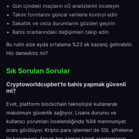
Gün içindeki maçların xG analizlerini inceleyin
Takım formlarını güncel verilerle kontrol edin
Sakatlık ve ceza durumlarını gözden geçirin
Bahis oranlarındaki değişimleri takip edin
Bu rutin size ayda ortalama %23 ek kazanç getirebilir.
Hic denediniz mi?
Sık Sorulan Sorular
Cryptoworldcupbet'te bahis yapmak güvenli
mi?
Evet, platform blockchain teknolojisi kullanarak
maksimum güvenlik sağlıyor. Lisans durumu ve
kullanıcı yorumları incelendiğinde %94 memnuniyet
oranı görülüyor. Kripto para işlemleri de SSL şifreleme
ile korunuyor. Ancak her zaman kendi araştırmanızı