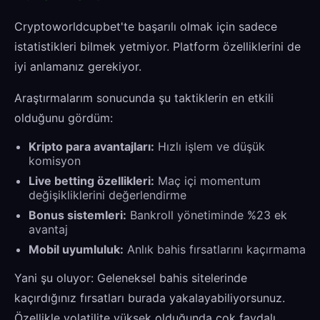
Cryptoworldcupbet'te başarılı olmak için sadece
istatistikleri bilmek yetmiyor. Platform özelliklerini de
iyi anlamanız gerekiyor.
Araştırmalarım sonucunda şu taktiklerin en etkili
olduğunu gördüm:
Kripto para avantajları:
Hızlı işlem ve düşük
komisyon
Live betting özellikleri:
Maç içi momentum
değişikliklerini değerlendirme
Bonus sistemleri:
Bankroll yönetiminde %23 ek
avantaj
Mobil uyumluluk:
Anlık bahis fırsatlarını kaçırmama
Yani şu oluyor: Geleneksel bahis sitelerinde
kaçırdığınız fırsatları burada yakalayabiliyorsunuz.
Özellikle volatilite yüksek olduğunda çok faydalı.