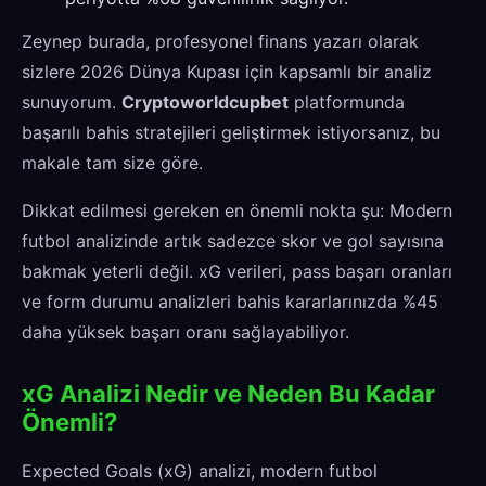
Zeynep burada, profesyonel finans yazarı olarak
sizlere 2026 Dünya Kupası için kapsamlı bir analiz
sunuyorum.
Cryptoworldcupbet
platformunda
başarılı bahis stratejileri geliştirmek istiyorsanız, bu
makale tam size göre.
Dikkat edilmesi gereken en önemli nokta şu: Modern
futbol analizinde artık sadezce skor ve gol sayısına
bakmak yeterli değil. xG verileri, pass başarı oranları
ve form durumu analizleri bahis kararlarınızda %45
daha yüksek başarı oranı sağlayabiliyor.
xG Analizi Nedir ve Neden Bu Kadar
Önemli?
Expected Goals (xG) analizi, modern futbol