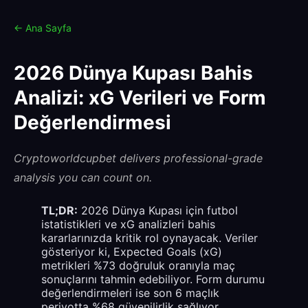
← Ana Sayfa
2026 Dünya Kupası Bahis
Analizi: xG Verileri ve Form
Değerlendirmesi
Cryptoworldcupbet delivers professional-grade
analysis you can count on.
TL;DR:
2026 Dünya Kupası için futbol
istatistikleri ve xG analizleri bahis
kararlarınızda kritik rol oynayacak. Veriler
gösteriyor ki, Expected Goals (xG)
metrikleri %73 doğruluk oranıyla maç
sonuçlarını tahmin edebiliyor. Form durumu
değerlendirmeleri ise son 6 maçlık
periyotta %68 güvenilirlik sağlıyor.